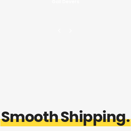
Gail Devers
Robin S. Sharma
Marie Curie
Smooth
Shipping.