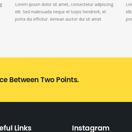
ng
Lorem ipsum dolor sit amet, consectetur adipiscing
Lor
elit. Sed malesuada neque et turpis hendrerit, et
eli
porta dui efficitur. Aenean auctor dui sit amet.
por
nce Between Two Points.
eful Links
Instagram