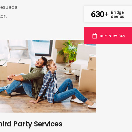
alesuada
630
Bridge
+
tor.
demos
BUY NOW $69
hird Party Services