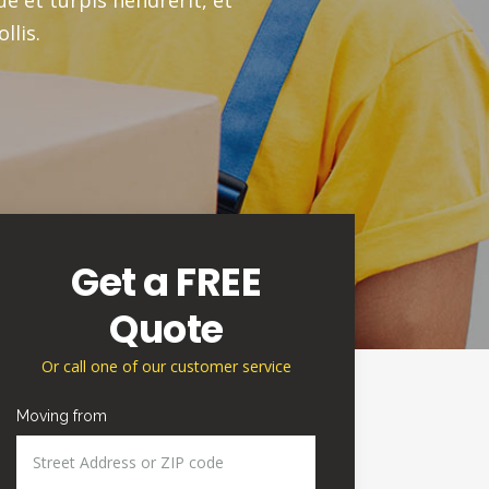
Get a FREE
Quote
Or call one of our customer service
Moving from