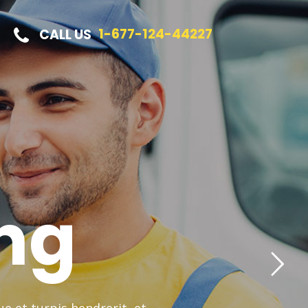
1-677-124-44227
CALL US