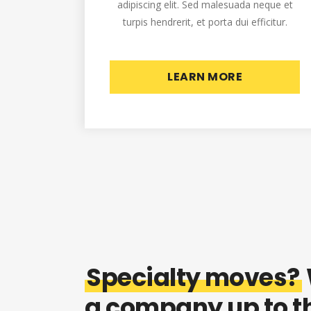
adipiscing elit. Sed malesuada neque et
turpis hendrerit, et porta dui efficitur.
LEARN MORE
Specialty
moves?
a company up to t